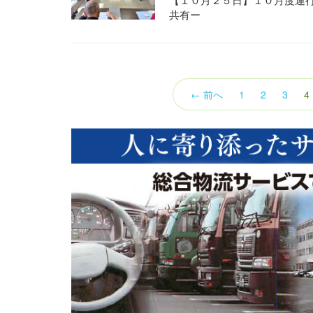
共有ー
← 前へ
1
2
3
4