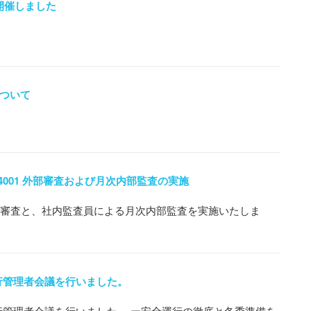
開催しました
ついて
SO 14001 外部審査および月次内部監査の実施
部審査と、社内監査員による月次内部監査を実施いたしま
行管理者会議を行いました。
行管理者会議を行いました。 ー安全運行の徹底と冬季準備を