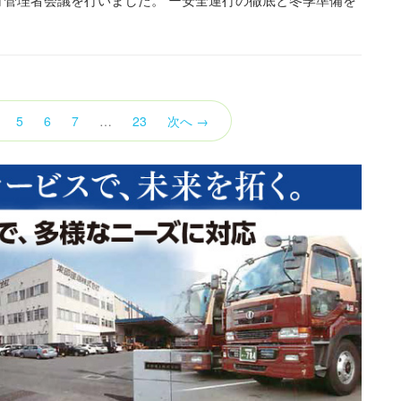
（こ
5
6
7
…
23
次へ →
の
ペ
ー
ジ）