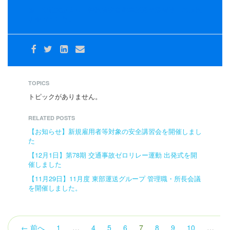
国土交通大臣より「特定貨物自動車運送事業者等」の指定
を受けました。
TOPICS
トピックがありません。
RELATED POSTS
【お知らせ】新規雇用者等対象の安全講習会を開催しまし
た
【12月1日】第78期 交通事故ゼロリレー運動 出発式を開
催しました
【11月29日】11月度 東部運送グループ 管理職・所長会議
を開催しました。
（こ
← 前へ
1
…
4
5
6
7
8
9
10
…