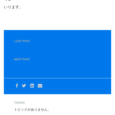
いります。
LAST POST
4月12日「第78期 経営計画発表大会 検証会」を開催いた
しました。
NEXT POST
『ジャパントラックショー2026』サポーターズとして参
加しました
TOPICS
トピックがありません。