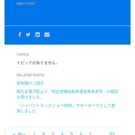
NEXT POST
「2026東部運送 健康経営チャレンジカップ」を開催しま
した
TOPICS
トピックがありません。
RELATED POSTS
新制服のご紹介
国土交通大臣より「特定貨物自動車運送事業者等」の指定
を受けました。
『ジャパントラックショー2026』サポーターズとして参
加しました
（こ
← 前へ
1
2
3
4
5
6
7
…
53