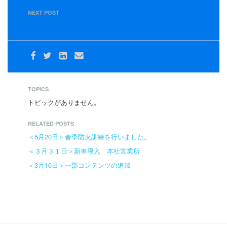
NEXT POST
＜３月２３日＞３月度運行管理者会議を行いました。
TOPICS
トピックがありません。
RELATED POSTS
＜5月20日＞春季防火訓練を行いました。
＜３月３１日＞新車導入 本社営業所
＜3月16日＞一部コンテンツの追加