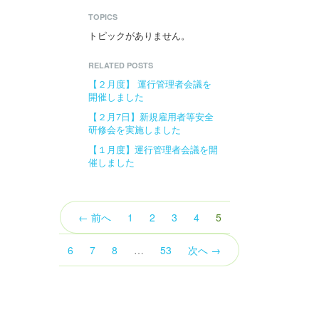
TOPICS
トピックがありません。
RELATED POSTS
【２月度】 運行管理者会議を
開催しました
【２月7日】新規雇用者等安全
研修会を実施しました
【１月度】運行管理者会議を開
催しました
（こ
← 前へ
1
2
3
4
5
の
ペ
6
7
8
…
53
次へ →
ー
ジ）