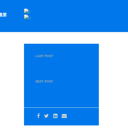
概要
LAST POST
【１１月２２日】１１月度の運
行管理者会議を開催いたしまし
た。
NEXT POST
【お知らせ】冬の防寒着・スト
レッチレインウエアを支給しま
した