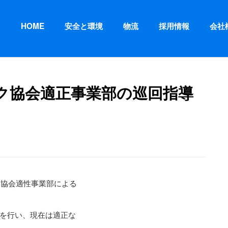
HOME
安全と環境
物流
採用情報
会社
ク協会適正事業部の巡回指導
ク協会適性事業部による
を行い、現在は適正な