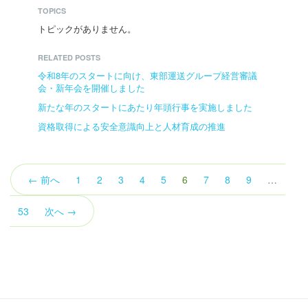
TOPICS
トピックがありません。
RELATED POSTS
令和8年のスタートに向け、東部運送グループ経営審議
会・新年会を開催しました
新たな年のスタートにあたり年頭行事を実施しました
資格取得による安全意識向上と人材育成の推進
（こ
← 前へ
1
2
3
4
5
6
7
8
9
…
の
ペ
53
次へ →
ー
ジ）