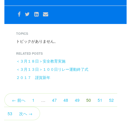
TOPICS
トピックがありません。
RELATED POSTS
＜３月１８日＞安全教育実施
＜３月１３日＞１００日リレー運動終了式
２０１７ 謹賀新年
（こ
← 前へ
1
…
47
48
49
50
51
52
の
ペ
53
次へ →
ー
ジ）