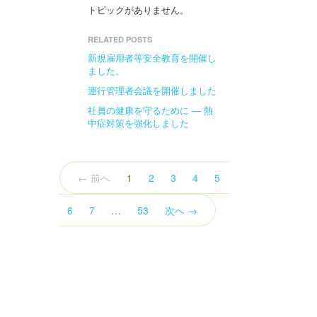
トピックがありません。
RELATED POSTS
新規雇用者等安全教育を開催し
ました。
運行管理者会議を開催しました
社員の健康を守るために ― 熱
中症対策を強化しました
（こ
← 前へ
1
2
3
4
5
の
ペ
6
7
…
53
次へ →
ー
ジ）