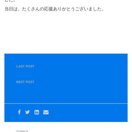
当日は、たくさんの応援ありがとうございました。
LAST POST
＜6月3日＞新規雇用者等安全研修会を開催しました。
NEXT POST
＜７月２９日＞７月度運行管理者会議を開催いたしまし
た。
TOPICS