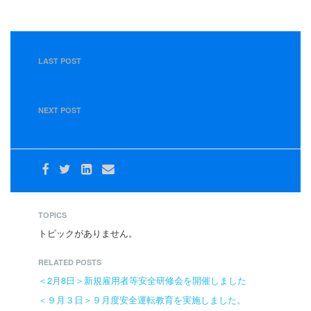
LAST POST
＜８月１１日＞新型コロナウィルス感染者の発生につきま
して
NEXT POST
＜１２月１日＞１００日無事故リレー運動開会式
TOPICS
トピックがありません。
RELATED POSTS
＜2月8日＞新規雇用者等安全研修会を開催しました
＜９月３日＞９月度安全運転教育を実施しました。