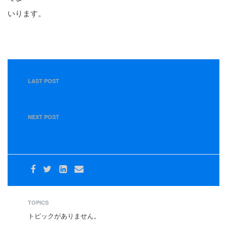
いります。
LAST POST
4月12日「第78期 経営計画発表大会 検証会」を開催いた
しました。
NEXT POST
『ジャパントラックショー2026』サポーターズとして参
加しました
TOPICS
トピックがありません。