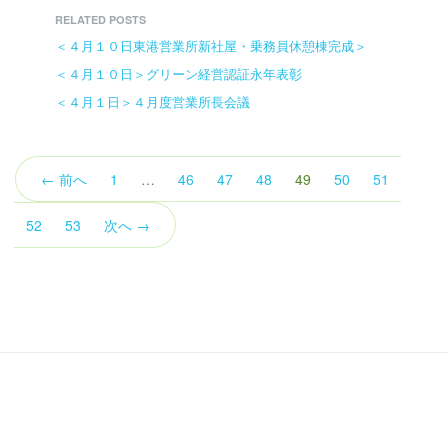
RELATED POSTS
＜４月１０日東港営業所新社屋・乗務員休憩棟完成＞
＜４月１０日＞グリーン経営認証永年表彰
＜４月１日＞４月度営業所長会議
（こ
← 前へ
1
…
46
47
48
49
50
51
の
ペ
52
53
次へ →
ー
ジ）