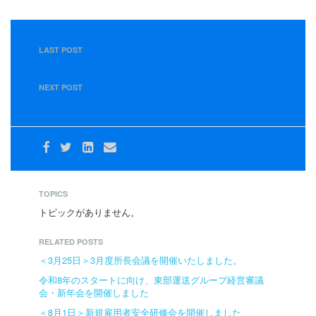
LAST POST
＜2月29日＞自動車検査員合格者
NEXT POST
＜3月23日＞感染症対策
TOPICS
トピックがありません。
RELATED POSTS
＜3月25日＞3月度所長会議を開催いたしました。
令和8年のスタートに向け、東部運送グループ経営審議
会・新年会を開催しました
＜8月1日＞新規雇用者安全研修会を開催しました