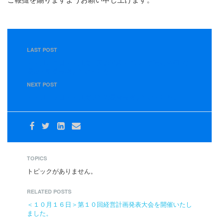
LAST POST
＜７月２６日＞７月度 東部運送・グループ会社合同 管
理職・所長会議を行いました
NEXT POST
＜８月３０日＞８月度運行管理者会議を行いました。
TOPICS
トピックがありません。
RELATED POSTS
＜１０月１６日＞第１０回経営計画発表大会を開催いたし
ました。