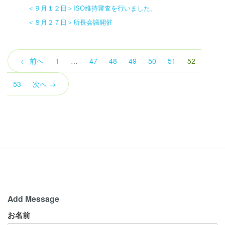
＜９月１２日＞ISO維持審査を行いました。
＜８月２７日＞所長会議開催
（こ
← 前へ
1
…
47
48
49
50
51
52
の
ペ
53
次へ →
ー
ジ）
Add Message
お名前