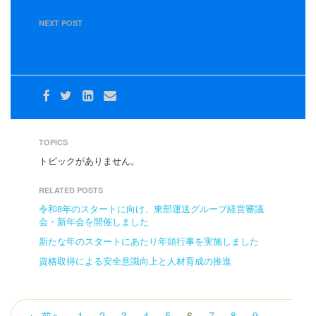
ン」に掲載されました
NEXT POST
【9月２７日】９月度運行管理者会議を開催いたしまし
た。
TOPICS
トピックがありません。
RELATED POSTS
令和8年のスタートに向け、東部運送グループ経営審議
会・新年会を開催しました
新たな年のスタートにあたり年頭行事を実施しました
資格取得による安全意識向上と人材育成の推進
（こ
← 前へ
1
2
3
4
5
6
7
8
9
…