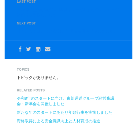
LAST POST
第78期「交通事故ゼロ100日リレー運動」社長メッセージ
返納式を開催しました
NEXT POST
【３月２８日】３月度 運行管理者会議を開催しました。
TOPICS
トピックがありません。
RELATED POSTS
令和8年のスタートに向け、東部運送グループ経営審議
会・新年会を開催しました
新たな年のスタートにあたり年頭行事を実施しました
資格取得による安全意識向上と人材育成の推進