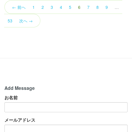
（こ
← 前へ
1
2
3
4
5
6
7
8
9
…
の
ペ
53
次へ →
ー
ジ）
Add Message
お名前
メールアドレス