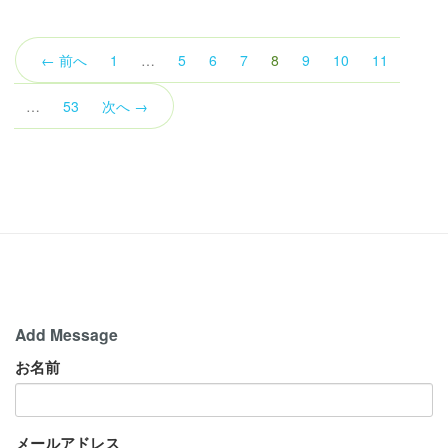
（こ
← 前へ
1
…
5
6
7
8
9
10
11
の
ペ
…
53
次へ →
ー
ジ）
Add Message
お名前
メールアドレス