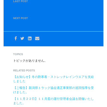
LAST POST
第78期「交通事故ゼロ100日リレー運動」社長メッセージ
返納式を開催しました
NEXT POST
【３月２８日】３月度 運行管理者会議を開催しました。
TOPICS
トピックがありません。
RELATED POSTS
【お知らせ】冬の防寒着・ストレッチレインウエアを支給
しました
【ご報告】新潟県トラック協会適正事業部の巡回指導を受
けました。
【１１月２２日】１１月度の運行管理者会議を開催いたし
ました。