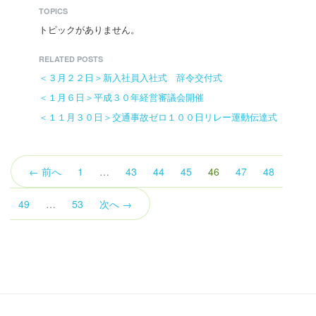
TOPICS
トピックがありません。
RELATED POSTS
＜３月２２日＞新入社員入社式 辞令交付式
＜１月６日＞平成３０年経営審議会開催
＜１１月３０日＞交通事故ゼロ１００日リレー運動伝達式
（こ
← 前へ
1
…
43
44
45
46
47
48
の
ペ
49
…
53
次へ →
ー
ジ）