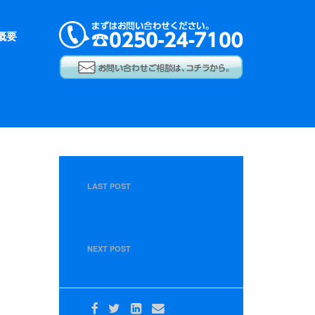
概要
LAST POST
『ジャパントラックショー
2026』サポーターズとして参
加しました
NEXT POST
新制服のご紹介