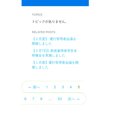
TOPICS
トピックがありません。
RELATED POSTS
【２月度】 運行管理者会議を
開催しました
【２月7日】新規雇用者等安全
研修会を実施しました
【１月度】運行管理者会議を開
催しました
（こ
← 前へ
1
2
3
4
5
の
ペ
6
7
8
…
53
次へ →
ー
ジ）