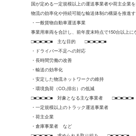
国が定める一定規模以上の運送事業者や荷主企業を
物流の効率化や持続可能な輸送体制の構築を推進す
・一般貨物自動車運送事業
事業用車両を合計し、前年度末時点で150台以上
□■□■□■□■ 主な目的 □■□■□■□■
・ドライバー不足への対応
・長時間労働の改善
・輸送の効率化
・安定した物流ネットワークの維持
・環境負荷（CO₂排出）の低減
□■□■□■□■ 対象となる主な事業者 □■□■□■□■
・一定規模以上のトラック運送事業者
・荷主企業
・倉庫事業者 など
□■□■□■□■ 求められる取り組み □■□■□■□■