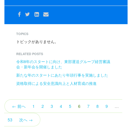
TOPICS
トピックがありません。
RELATED POSTS
令和8年のスタートに向け、東部運送グループ経営審議
会・新年会を開催しました
新たな年のスタートにあたり年頭行事を実施しました
資格取得による安全意識向上と人材育成の推進
（こ
← 前へ
1
2
3
4
5
6
7
8
9
…
の
ペ
53
次へ →
ー
ジ）