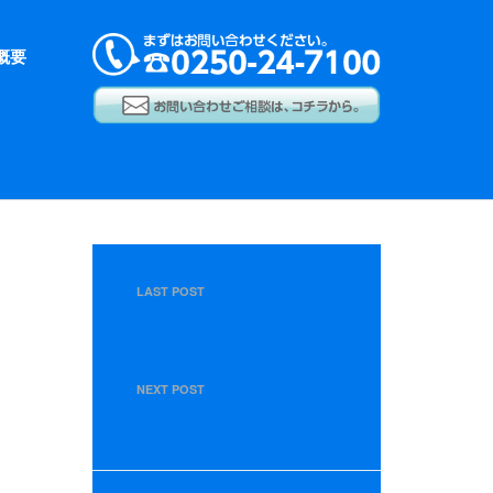
概要
LAST POST
＜7月6日＞第51回全国トラッ
クドライバーコンテスト新潟県
地方大会
NEXT POST
＜９月２６日＞ にいがた
BizExpoに出展致しました