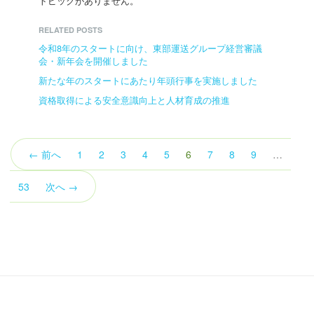
トピックがありません。
RELATED POSTS
令和8年のスタートに向け、東部運送グループ経営審議
会・新年会を開催しました
新たな年のスタートにあたり年頭行事を実施しました
資格取得による安全意識向上と人材育成の推進
（こ
← 前へ
1
2
3
4
5
6
7
8
9
…
の
ペ
53
次へ →
ー
ジ）